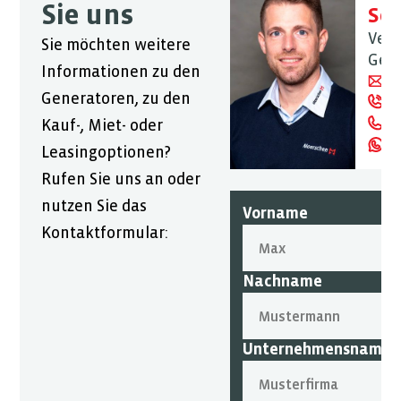
Sie uns
Sc
Vert
Sie möchten weitere
Gen
Informationen zu den
Em
Generatoren, zu den
Rü
An
Kauf-, Miet- oder
W
Leasingoptionen?
Rufen Sie uns an oder
nutzen Sie das
Vorname
Kontaktformular:
Nachname
Unternehmensname