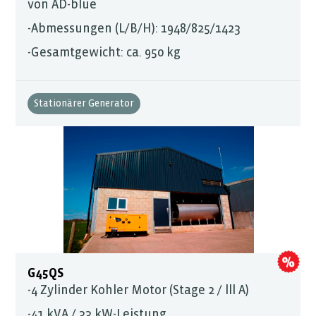
von AD-blue
-Abmessungen (L/B/H): 1948/825/1423
-Gesamtgewicht: ca. 950 kg
Stationärer Generator
G45QS
-4 Zylinder Kohler Motor (Stage 2 / lll A)
-41 kVA / 33 kW-Leistung